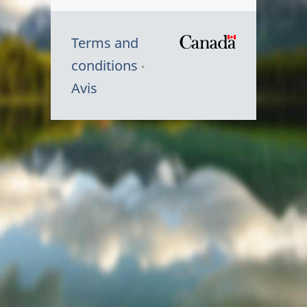
Terms and
/
conditions
Symbole
Avis
du
gouvernem
du
Canada