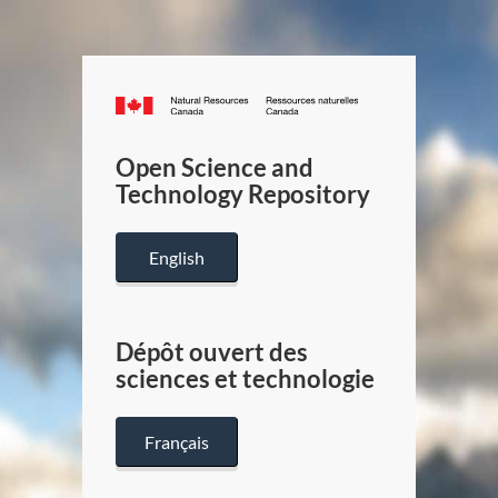
Canada.ca
/
Gouverneme
Open Science and
du
Technology Repository
Canada
English
Dépôt ouvert des
sciences et technologie
Français