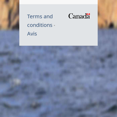
Terms and
/
conditions
Symbole
Avis
du
gouvernem
du
Canada