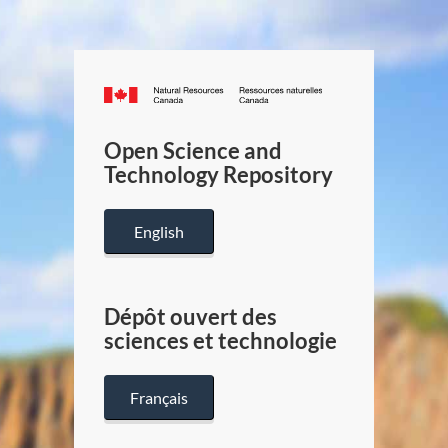
Canada.ca
/
Gouverneme
Open Science and
du
Technology Repository
Canada
English
Dépôt ouvert des
sciences et technologie
Français