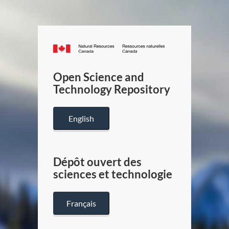
Canada.ca
/
Gouverneme
Open Science and
du
Technology Repository
Canada
English
Dépôt ouvert des
sciences et technologie
Français