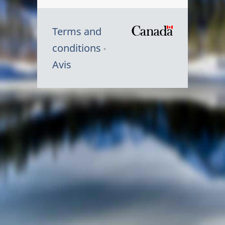
Terms and
/
conditions
Symbole
Avis
du
gouvernem
du
Canada