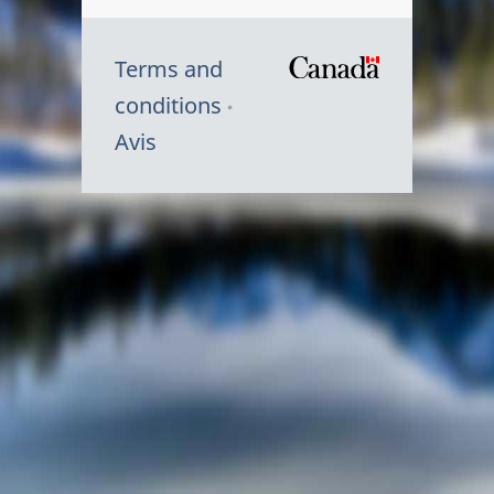
Terms and
/
conditions
Symbole
Avis
du
gouvernem
du
Canada