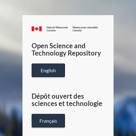
Canada.ca
/
Gouverneme
Open Science and
du
Technology Repository
Canada
English
Dépôt ouvert des
sciences et technologie
Français