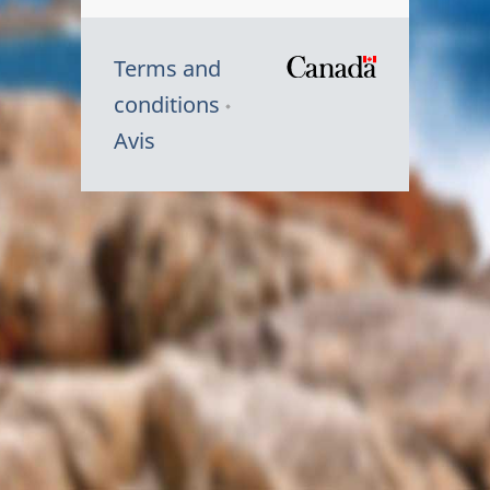
Terms and
/
conditions
Symbole
Avis
du
gouvernem
du
Canada