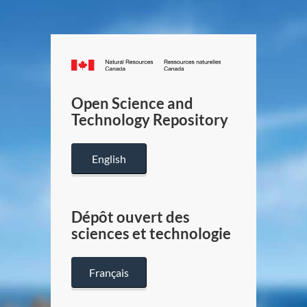
Canada.ca
/
Gouverneme
Open Science and
du
Technology Repository
Canada
English
Dépôt ouvert des
sciences et technologie
Français