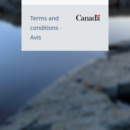
Terms and
/
conditions
Symbole
Avis
du
gouvernem
du
Canada