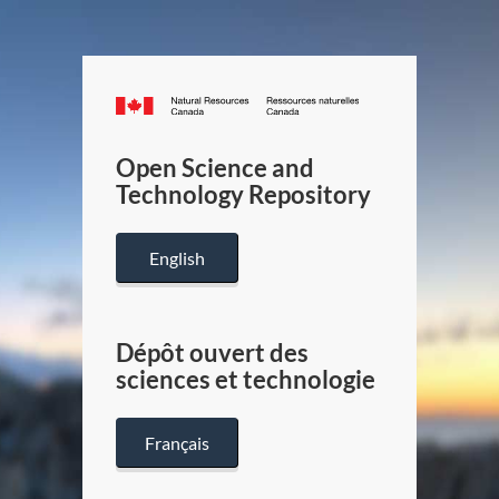
Canada.ca
/
Gouverneme
Open Science and
du
Technology Repository
Canada
English
Dépôt ouvert des
sciences et technologie
Français