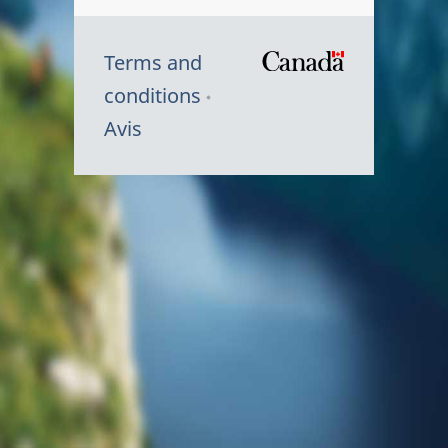
Terms and
/
conditions
Symbole
Avis
du
gouvernem
du
Canada