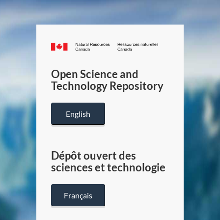
Canada.ca
/
Gouverneme
Open Science and
du
Technology Repository
Canada
English
Dépôt ouvert des
sciences et technologie
Français