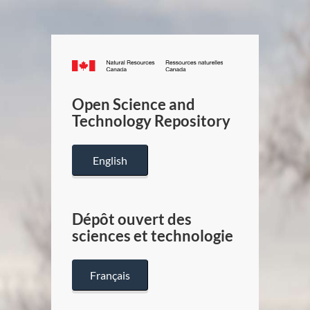
Canada.ca
/
Gouverneme
Open Science and
du
Technology Repository
Canada
English
Dépôt ouvert des
sciences et technologie
Français