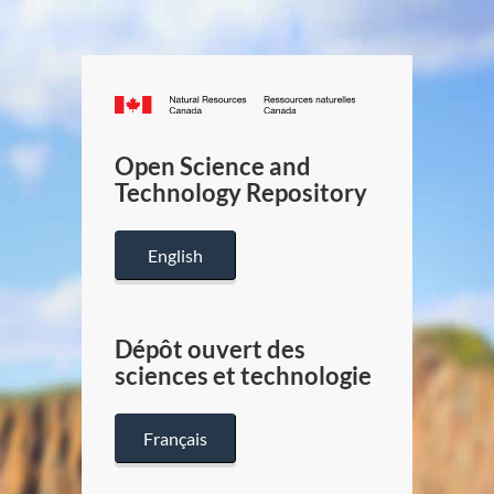
Canada.ca
/
Gouverneme
Open Science and
du
Technology Repository
Canada
English
Dépôt ouvert des
sciences et technologie
Français