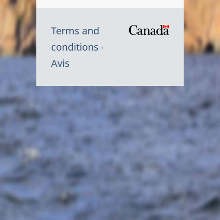
Terms and
/
conditions
Symbole
Avis
du
gouvernem
du
Canada