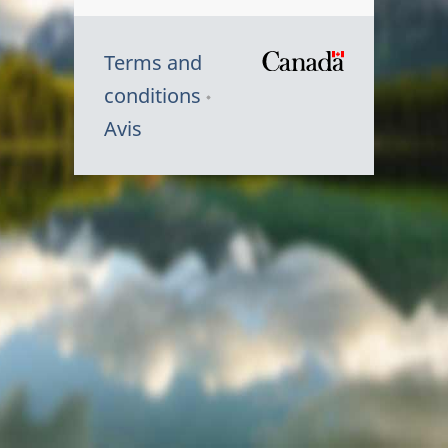
Terms and
/
conditions
Symbole
Avis
du
gouvernem
du
Canada