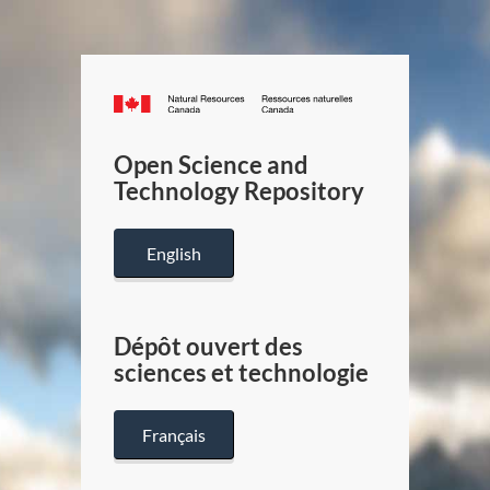
Canada.ca
/
Gouverneme
Open Science and
du
Technology Repository
Canada
English
Dépôt ouvert des
sciences et technologie
Français