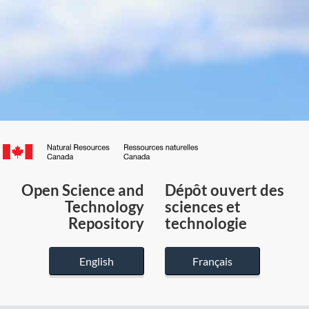
Canada.ca
/
Gouvernement
Open Science and
Dépôt ouvert des
du
Technology
sciences et
Canada
Repository
technologie
English
Français