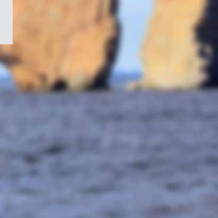
/
Symbole
du
gouvernement
du
Canada