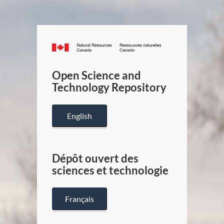
Canada.ca
/
Gouverneme
Open Science and
du
Technology Repository
Canada
English
Dépôt ouvert des
sciences et technologie
Français