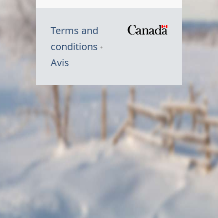
Terms and
/
conditions
Symbole
Avis
du
gouvernem
du
Canada