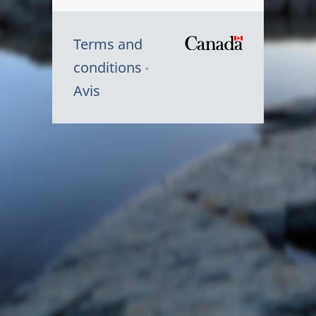
Terms and
/
conditions
Symbole
Avis
du
gouvernem
du
Canada