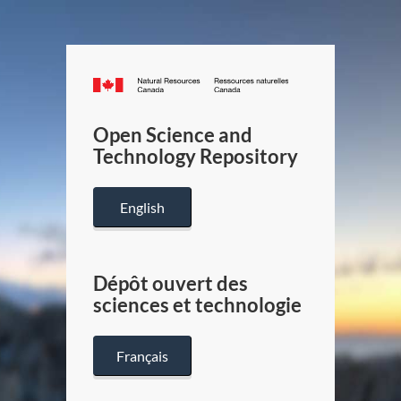
Canada.ca
/
Gouverneme
Open Science and
du
Technology Repository
Canada
English
Dépôt ouvert des
sciences et technologie
Français