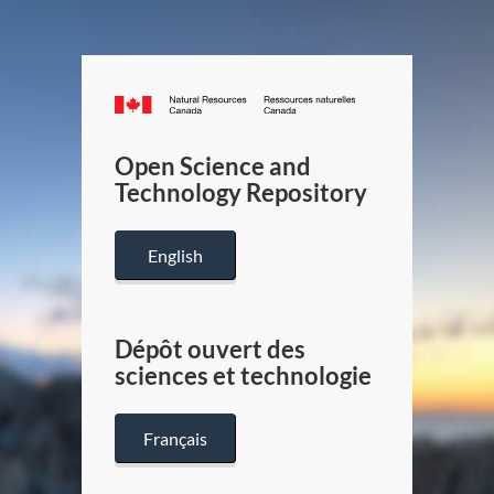
Canada.ca
/
Gouverneme
Open Science and
du
Technology Repository
Canada
English
Dépôt ouvert des
sciences et technologie
Français