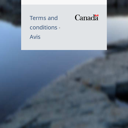
Terms and
/
conditions
Symbole
Avis
du
gouvernem
du
Canada