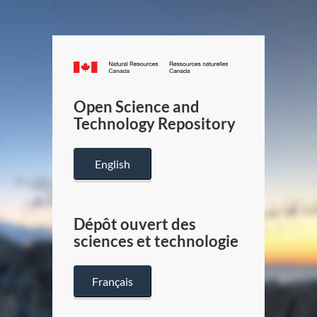
Canada.ca
/
Gouverneme
Open Science and
du
Technology Repository
Canada
English
Dépôt ouvert des
sciences et technologie
Français