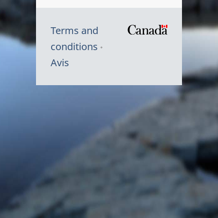
Terms and
/
conditions
Symbole
Avis
du
gouvernem
du
Canada