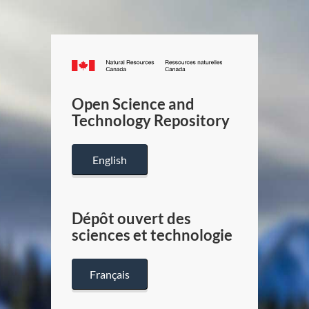
Canada.ca
/
Gouverneme
Open Science and
du
Technology Repository
Canada
English
Dépôt ouvert des
sciences et technologie
Français