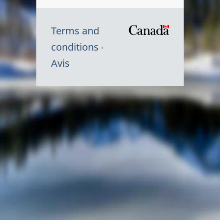
Terms and
/
conditions
Symbole
Avis
du
gouvernem
du
Canada