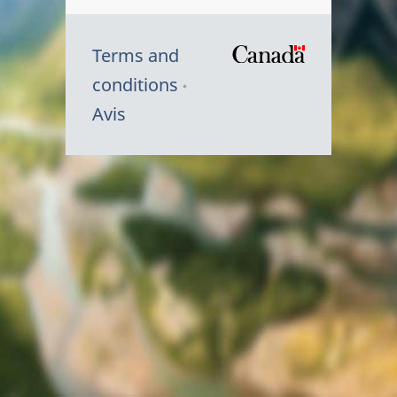
Terms and
/
conditions
Symbole
Avis
du
gouvernem
du
Canada