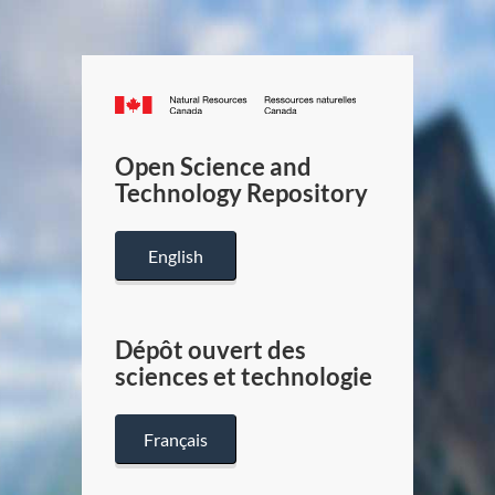
Canada.ca
/
Gouverneme
Open Science and
du
Technology Repository
Canada
English
Dépôt ouvert des
sciences et technologie
Français