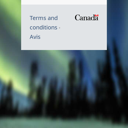
Terms and
/
conditions
Symbole
Avis
du
gouvernem
du
Canada