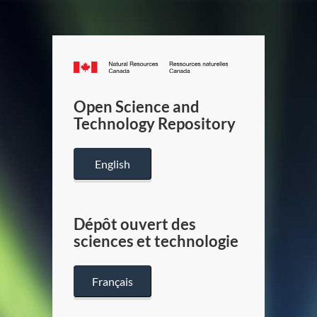
Canada.ca
/
Gouverneme
Open Science and
du
Technology Repository
Canada
English
Dépôt ouvert des
sciences et technologie
Français