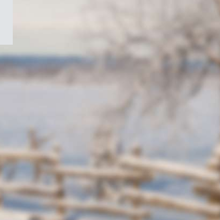
/
Symbole
du
gouvernement
du
Canada