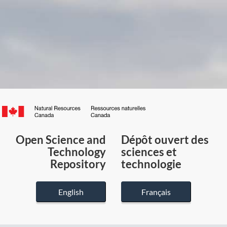
Canada.ca
/
Gouvernement
Open Science and
Dépôt ouvert des
du
Technology
sciences et
Canada
Repository
technologie
English
Français