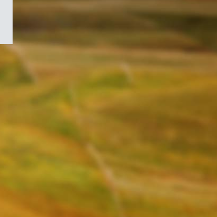
/
Symbole
du
gouvernement
du
Canada