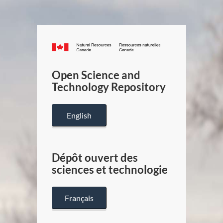
Canada.ca
/
Gouverneme
Open Science and
du
Technology Repository
Canada
English
Dépôt ouvert des
sciences et technologie
Français