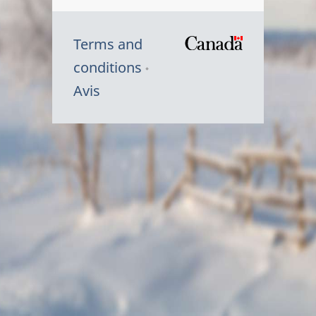
Terms and
/
conditions
Symbole
Avis
du
gouvernem
du
Canada