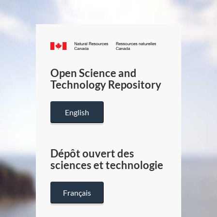
Canada.ca
/
Gouverneme
Open Science and
du
Technology Repository
Canada
English
Dépôt ouvert des
sciences et technologie
Français