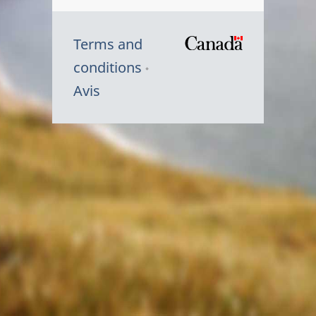
Terms and
/
conditions
Symbole
Avis
du
gouvernem
du
Canada