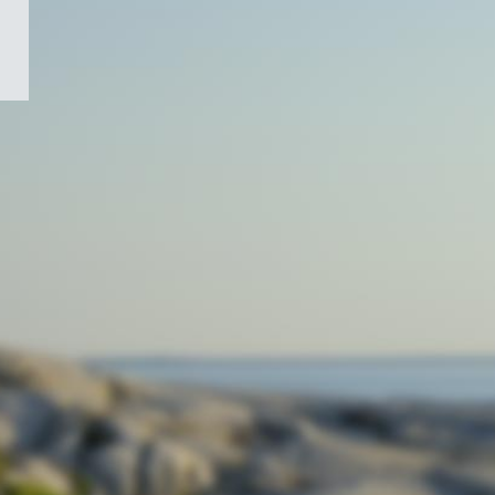
/
Symbole
du
gouvernement
du
Canada