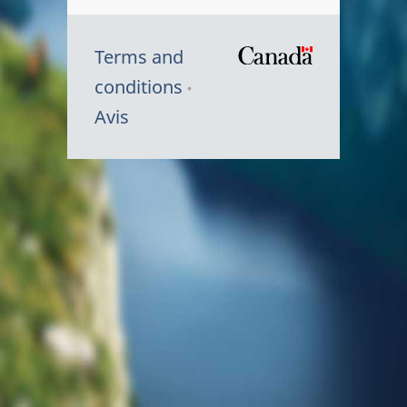
Terms and
/
conditions
Symbole
Avis
du
gouvernem
du
Canada