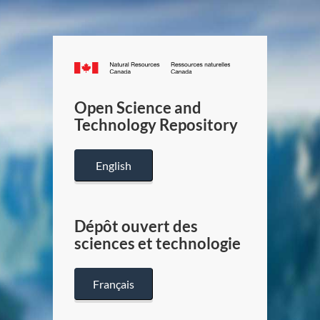
Canada.ca
/
Gouverneme
Open Science and
du
Technology Repository
Canada
English
Dépôt ouvert des
sciences et technologie
Français