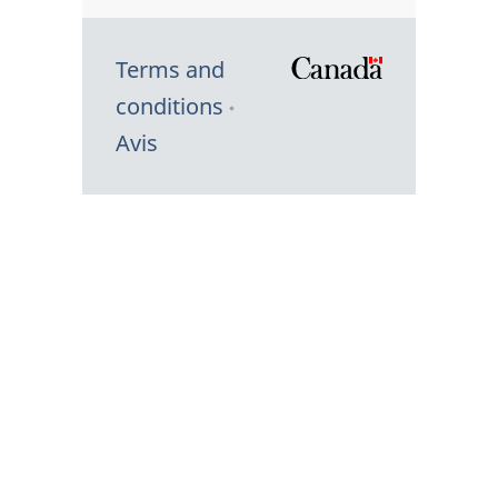
Terms and
/
conditions
Symbole
Avis
du
gouvernem
du
Canada