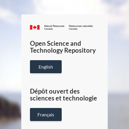
Canada.ca
/
Gouverneme
Open Science and
du
Technology Repository
Canada
English
Dépôt ouvert des
sciences et technologie
Français