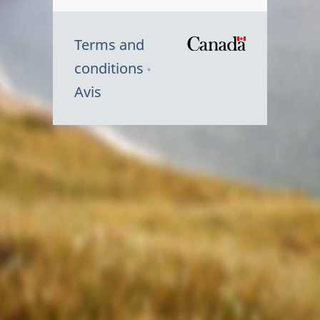
Terms and
/
conditions
Symbole
Avis
du
gouvernem
du
Canada