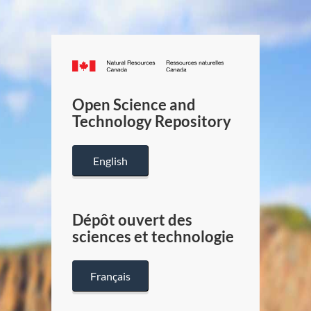
Canada.ca
/
Gouverneme
Open Science and
du
Technology Repository
Canada
English
Dépôt ouvert des
sciences et technologie
Français