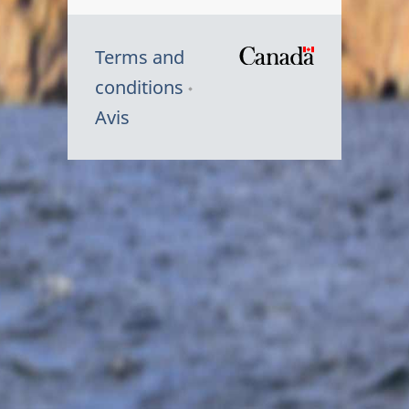
Terms and
/
conditions
Symbole
Avis
du
gouvernem
du
Canada