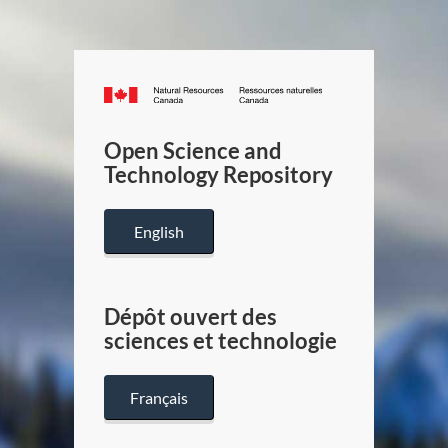
Canada.ca
/
Gouverneme
Open Science and
du
Technology Repository
Canada
English
Dépôt ouvert des
sciences et technologie
Français