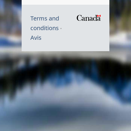
Terms and
/
conditions
Symbole
Avis
du
gouvernem
du
Canada