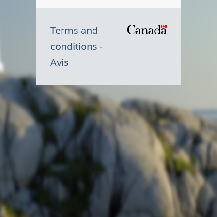
Terms and
/
conditions
Symbole
Avis
du
gouvernem
du
Canada