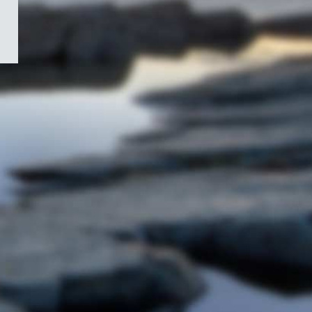
/
Symbole
du
gouvernement
du
Canada