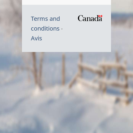
Terms and
/
conditions
Symbole
Avis
du
gouvernem
du
Canada