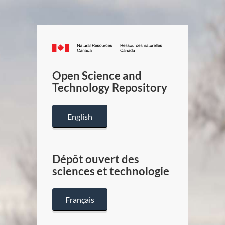
Canada.ca
/
Gouverneme
Open Science and
du
Technology Repository
Canada
English
Dépôt ouvert des
sciences et technologie
Français