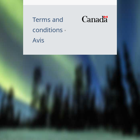
Terms and
/
conditions
Symbole
Avis
du
gouvernem
du
Canada