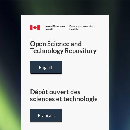
Canada.ca
/
Gouverneme
Open Science and
du
Technology Repository
Canada
English
Dépôt ouvert des
sciences et technologie
Français