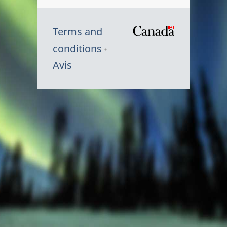
Terms and
/
conditions
Symbole
Avis
du
gouvernem
du
Canada