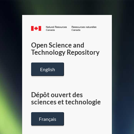
Canada.ca
/
Gouverneme
Open Science and
du
Technology Repository
Canada
English
Dépôt ouvert des
sciences et technologie
Français