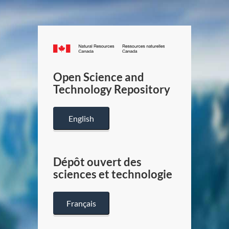
Canada.ca
/
Gouverneme
Open Science and
du
Technology Repository
Canada
English
Dépôt ouvert des
sciences et technologie
Français