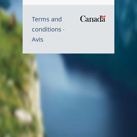
Terms and
/
conditions
Symbole
Avis
du
gouvernem
du
Canada