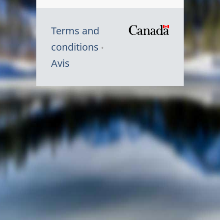
Terms and
/
conditions
Symbole
Avis
du
gouvernem
du
Canada