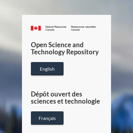
Canada.ca
/
Gouverneme
Open Science and
du
Technology Repository
Canada
English
Dépôt ouvert des
sciences et technologie
Français