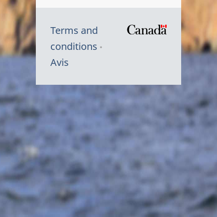
Terms and
/
conditions
Symbole
Avis
du
gouvernem
du
Canada