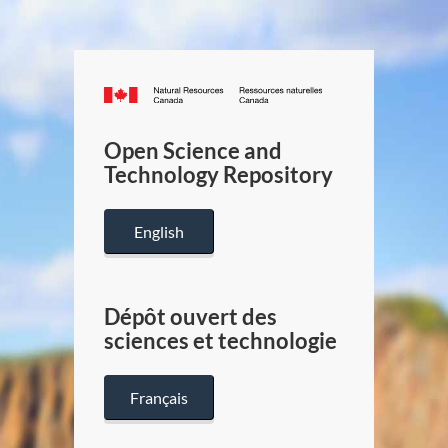
Canada.ca
/
Gouverneme
Open Science and
du
Technology Repository
Canada
English
Dépôt ouvert des
sciences et technologie
Français