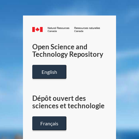
Canada.ca
/
Gouverneme
Open Science and
du
Technology Repository
Canada
English
Dépôt ouvert des
sciences et technologie
Français