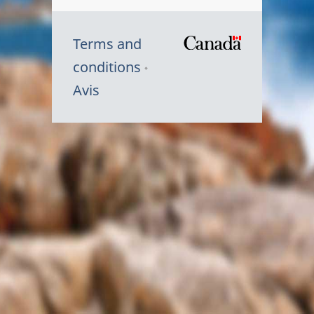
Terms and
/
conditions
Symbole
Avis
du
gouvernem
du
Canada