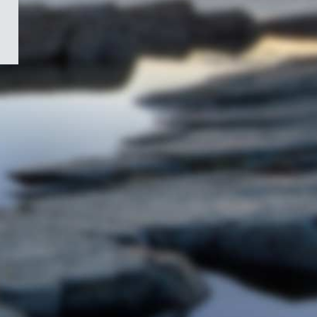
/
Symbole
du
gouvernement
du
Canada