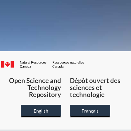
Canada.ca
/
Gouvernement
Open Science and
Dépôt ouvert des
du
Technology
sciences et
Canada
Repository
technologie
English
Français