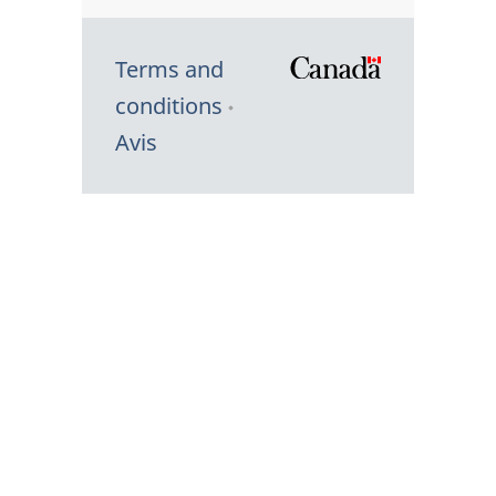
Terms and
/
conditions
Symbole
Avis
du
gouvernem
du
Canada