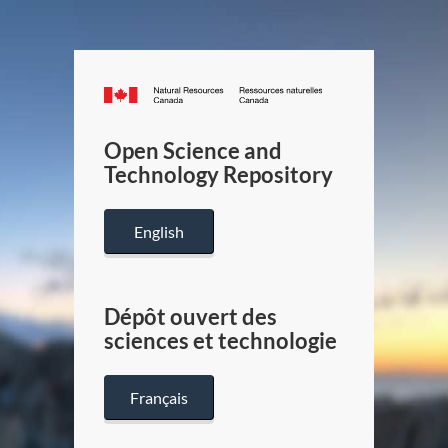
Canada.ca
/
Gouverneme
Open Science and
du
Technology Repository
Canada
English
Dépôt ouvert des
sciences et technologie
Français