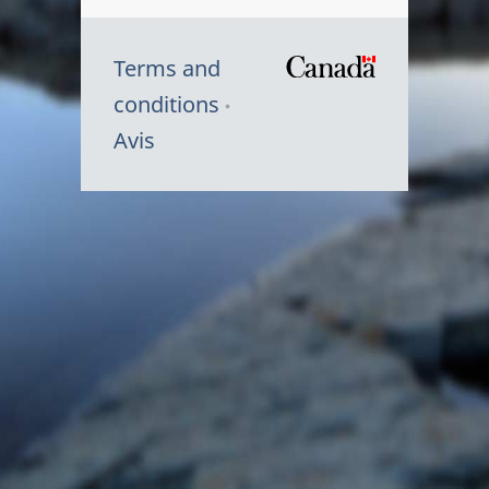
Terms and
/
conditions
Symbole
Avis
du
gouvernem
du
Canada