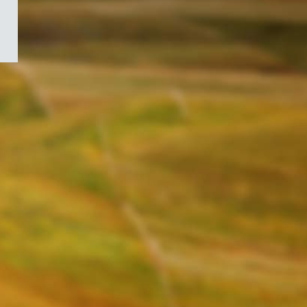
/
Symbole
du
gouvernement
du
Canada