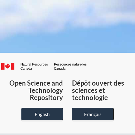
Canada.ca
/
Gouvernement
Open Science and
Dépôt ouvert des
du
Technology
sciences et
Canada
Repository
technologie
English
Français