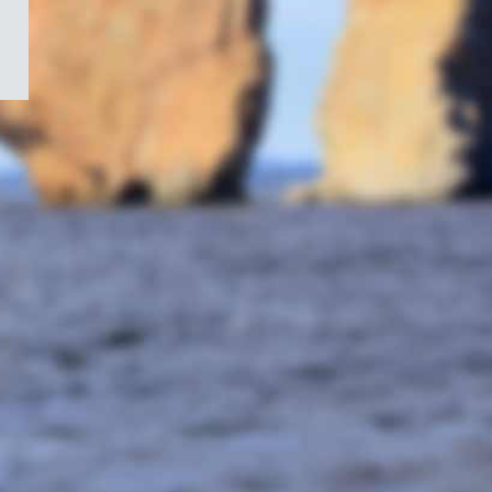
/
Symbole
du
gouvernement
du
Canada