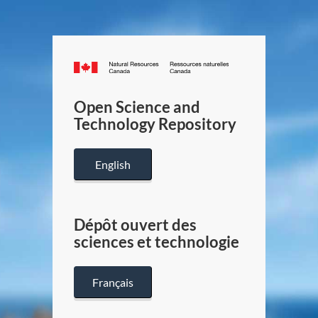
Canada.ca
/
Gouverneme
Open Science and
du
Technology Repository
Canada
English
Dépôt ouvert des
sciences et technologie
Français