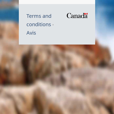
Terms and
/
conditions
Symbole
Avis
du
gouvernem
du
Canada