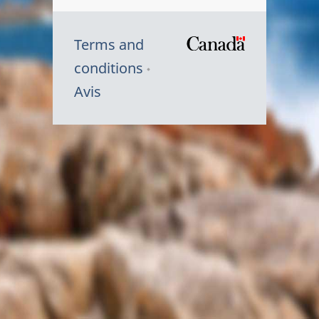
Terms and
/
conditions
Symbole
Avis
du
gouvernem
du
Canada