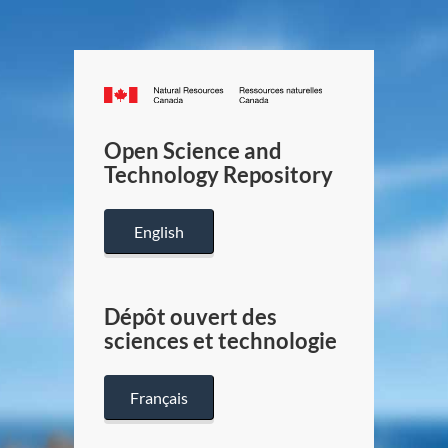
Canada.ca
/
Gouverneme
Open Science and
du
Technology Repository
Canada
English
Dépôt ouvert des
sciences et technologie
Français