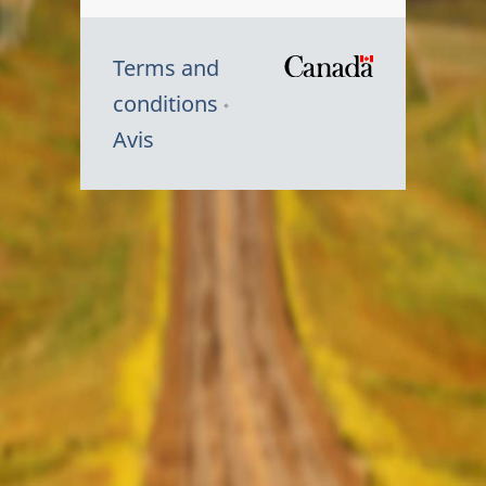
Terms and
/
conditions
Symbole
Avis
du
gouvernem
du
Canada