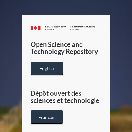
Canada.ca
/
Gouverneme
Open Science and
du
Technology Repository
Canada
English
Dépôt ouvert des
sciences et technologie
Français