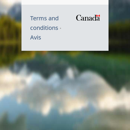
Terms and
/
conditions
Symbole
Avis
du
gouvernem
du
Canada