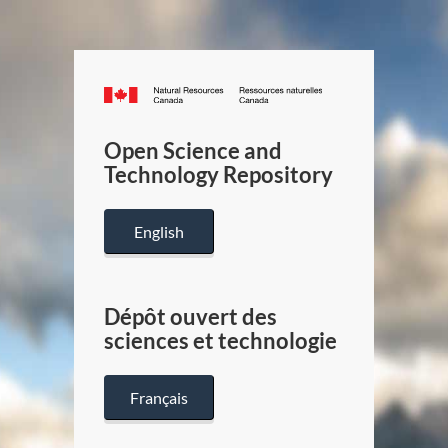
Canada.ca
/
Gouverneme
Open Science and
du
Technology Repository
Canada
English
Dépôt ouvert des
sciences et technologie
Français