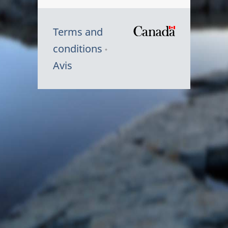
Terms and
/
conditions
Symbole
Avis
du
gouvernem
du
Canada