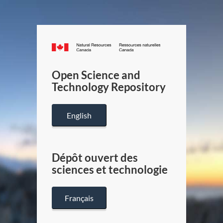
Canada.ca
/
Gouverneme
Open Science and
du
Technology Repository
Canada
English
Dépôt ouvert des
sciences et technologie
Français