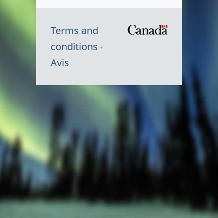
Terms and
/
conditions
Symbole
Avis
du
gouvernem
du
Canada