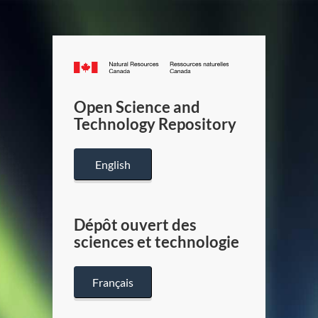
Canada.ca
/
Gouverneme
Open Science and
du
Technology Repository
Canada
English
Dépôt ouvert des
sciences et technologie
Français