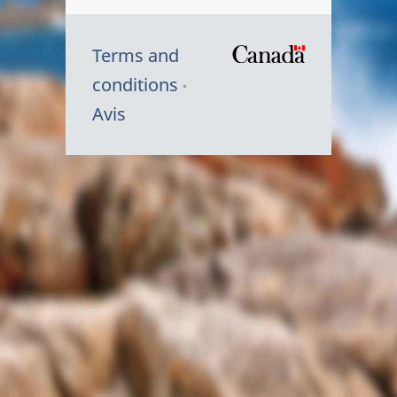
Terms and
/
conditions
Symbole
Avis
du
gouvernem
du
Canada