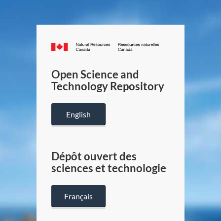
Canada.ca
/
Gouverneme
Open Science and
du
Technology Repository
Canada
English
Dépôt ouvert des
sciences et technologie
Français