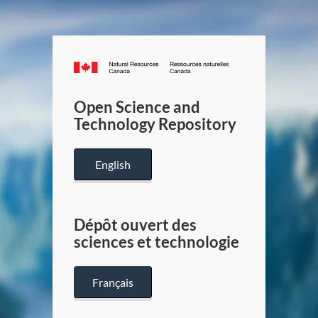
Canada.ca
/
Gouverneme
Open Science and
du
Technology Repository
Canada
English
Dépôt ouvert des
sciences et technologie
Français