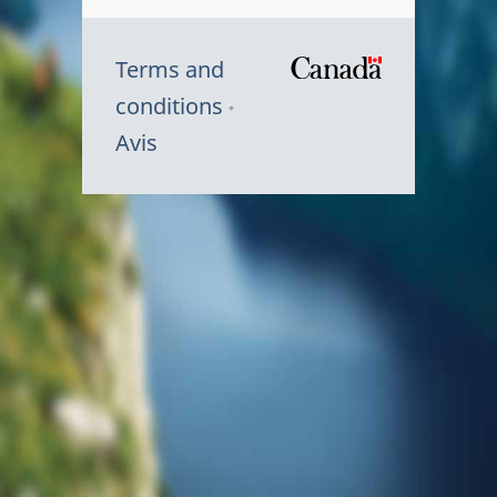
Terms and
/
conditions
Symbole
Avis
du
gouvernem
du
Canada